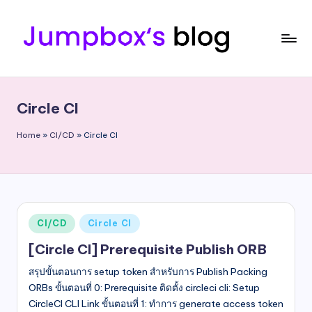
Skip
to
content
J
Tech
Passion
u
|
Circle CI
m
Professional
|
p
Home
»
CI/CD
»
Circle CI
Sharing
b
o
x
Posted
CI/CD
Circle CI
in
[Circle CI] Prerequisite Publish ORB
สรุปขั้นตอนการ setup token สำหรับการ Publish Packing
ORBs ขั้นตอนที่ 0: Prerequisite ติดตั้ง circleci cli: Setup
CircleCI CLI Link ขั้นตอนที่ 1: ทำการ generate access token