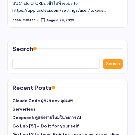
บน Circle CI ORBs เข้าไปที่ website:
https://app.circleci.com/settings/user/tokens…
noob-master
August 29, 2023
Posted
by
Search
Search
Recent Posts
Claude Code ผู้ช่วย dev สุดเมพ
Serverless
Deepseek คู่แข่งรายใหม่ในวงการ AI
Go Lab [5] – Do it for your self
Go Lab [3] – type ,Pointer ,zero value, array, slice