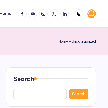
facebook
youtube
instagram
x
linkedin
Home
Home
»
Uncategorized
Search
Search