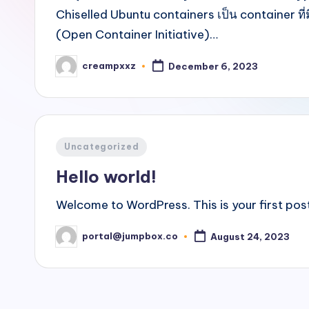
Chiselled Ubuntu containers เป็น container
(Open Container Initiative)…
creampxxz
December 6, 2023
Posted
by
Posted
Uncategorized
in
Hello world!
Welcome to WordPress. This is your first post. 
portal@jumpbox.co
August 24, 2023
Posted
by