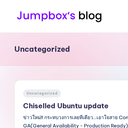
Skip
to
J
Tech
content
Passion
u
|
Uncategorized
m
Professional
|
p
Sharing
b
o
Posted
Uncategorized
x
in
Chiselled Ubuntu update
ข่าวใหม่!! กระทบวงการเลยทีเดียว...เอาใจสาย Con
GA(General Availability - Production Ready) แล