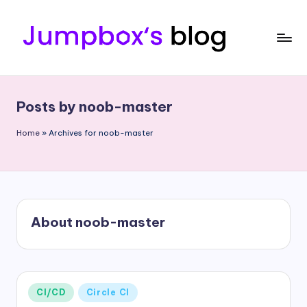
Skip
to
content
J
Tech
Passion
u
|
Posts by noob-master
m
Professional
|
p
Home
»
Archives for noob-master
Sharing
b
o
x
About noob-master
Posted
CI/CD
Circle CI
in